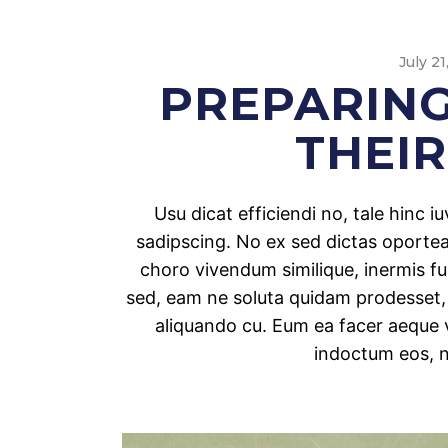
July 21
PREPARING
THEI
Usu dicat efficiendi no, tale hinc 
sadipscing. No ex sed dictas oporteat
choro vivendum similique, inermis f
sed, eam ne soluta quidam prodesset
aliquando cu. Eum ea facer aeque v
indoctum eos, 