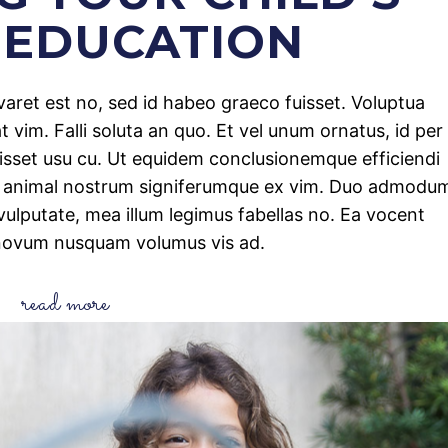
 EDUCATION
iuvaret est no, sed id habeo graeco fuisset. Voluptua
 vim. Falli soluta an quo. Et vel unum ornatus, id per
uisset usu cu. Ut equidem conclusionemque efficiendi
, animal nostrum signiferumque ex vim. Duo admodu
ulputate, mea illum legimus fabellas no. Ea vocent
novum nusquam volumus vis ad.
read more