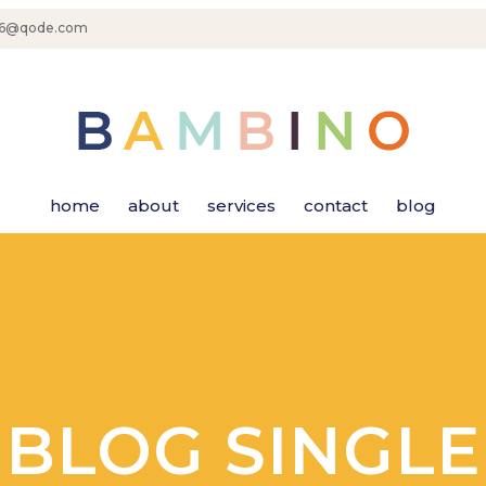
36@qode.com
home
about
services
contact
blog
BLOG SINGLE