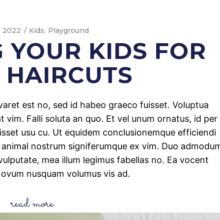
, 2022
Kids
Playground
 YOUR KIDS FOR
R HAIRCUTS
iuvaret est no, sed id habeo graeco fuisset. Voluptua
 vim. Falli soluta an quo. Et vel unum ornatus, id per
uisset usu cu. Ut equidem conclusionemque efficiendi
, animal nostrum signiferumque ex vim. Duo admodu
ulputate, mea illum legimus fabellas no. Ea vocent
novum nusquam volumus vis ad.
read more