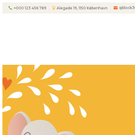
qiblock
+000 123 456 789
Alegade 19, 1150 København