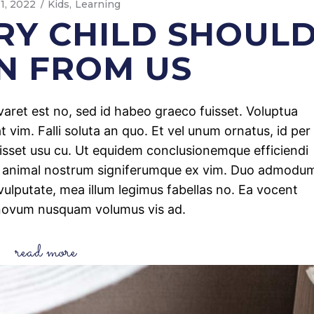
21, 2022
Kids
Learning
RY CHILD SHOUL
N FROM US
iuvaret est no, sed id habeo graeco fuisset. Voluptua
 vim. Falli soluta an quo. Et vel unum ornatus, id per
uisset usu cu. Ut equidem conclusionemque efficiendi
, animal nostrum signiferumque ex vim. Duo admodu
ulputate, mea illum legimus fabellas no. Ea vocent
novum nusquam volumus vis ad.
read more