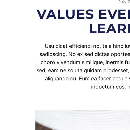
July 
VALUES EVE
LEAR
Usu dicat efficiendi no, tale hinc 
sadipscing. No ex sed dictas oporteat
choro vivendum similique, inermis f
sed, eam ne soluta quidam prodesset
aliquando cu. Eum ea facer aeque v
indoctum eos, 